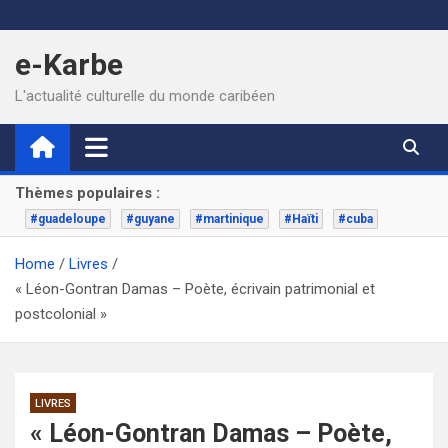
Skip
to
e-Karbe
content
L'actualité culturelle du monde caribéen
Thèmes populaires :
#guadeloupe
#guyane
#martinique
#Haïti
#cuba
Home
Livres
« Léon-Gontran Damas – Poète, écrivain patrimonial et
postcolonial »
LIVRES
« Léon-Gontran Damas – Poète,