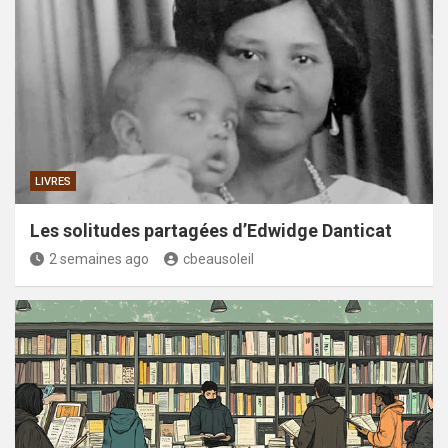
LIVRES
Les solitudes partagées d’Edwidge Danticat
2 semaines ago
cbeausoleil