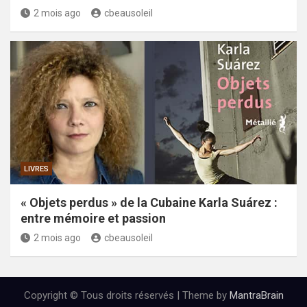
2 mois ago
cbeausoleil
LIVRES
« Objets perdus » de la Cubaine Karla Suárez :
entre mémoire et passion
2 mois ago
cbeausoleil
Copyright © Tous droits réservés | Theme by
MantraBrain