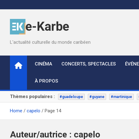
Skip
to
content
e-Karbe
L'actualité culturelle du monde caribéen
CINÉMA
CONCERTS, SPECTACLES
ÉVÉN
À PROPOS
Thèmes populaires :
#guadeloupe
#guyane
#martinique
Home
capelo
Page 14
Auteur/autrice :
capelo