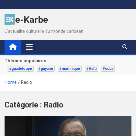
Skip
to
e-Karbe
content
L'actualité culturelle du monde caribéen
Thèmes populaires :
#guadeloupe
#guyane
#martinique
#Haïti
#cuba
Home
Radio
Catégorie :
Radio