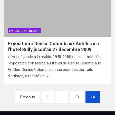
EXPOSITIONS, DÉBATS
Exposition « Denise Colomb aux Antilles » à
l’hôtel Sully jusqu’au 27 décembre 2009
« De la légende à la réalité, 1948-1958 » : c’est l’intitulé de
l’exposition consacrée au travail de Denise Colomb aux
Antilles. Denise Colomb, connue pour ses portraits
d’artistes, a réalisé deux…
Pagination
Previous
1
…
13
14
des
publications