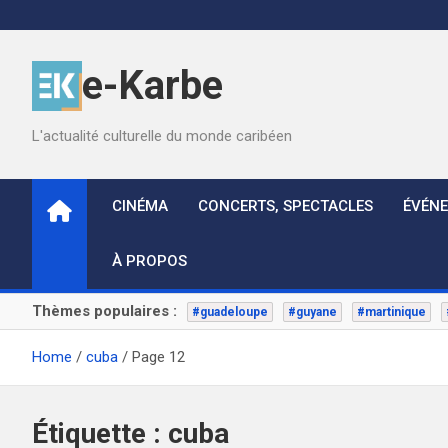
Skip
to
content
e-Karbe
L'actualité culturelle du monde caribéen
CINÉMA
CONCERTS, SPECTACLES
ÉVÉN
À PROPOS
Thèmes populaires :
#guadeloupe
#guyane
#martinique
Home
cuba
Page 12
Étiquette :
cuba