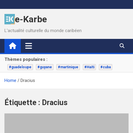
Skip
to
e-Karbe
content
L'actualité culturelle du monde caribéen
Thèmes populaires :
#guadeloupe
#guyane
#martinique
#Haïti
#cuba
Home
Dracius
Étiquette :
Dracius