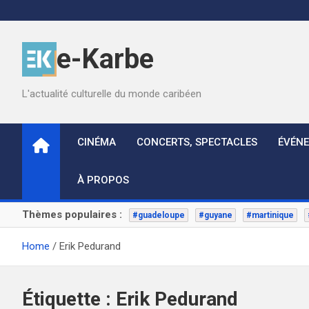
Skip
to
content
e-Karbe
L'actualité culturelle du monde caribéen
CINÉMA
CONCERTS, SPECTACLES
ÉVÉN
À PROPOS
Thèmes populaires :
#guadeloupe
#guyane
#martinique
Home
Erik Pedurand
Étiquette :
Erik Pedurand