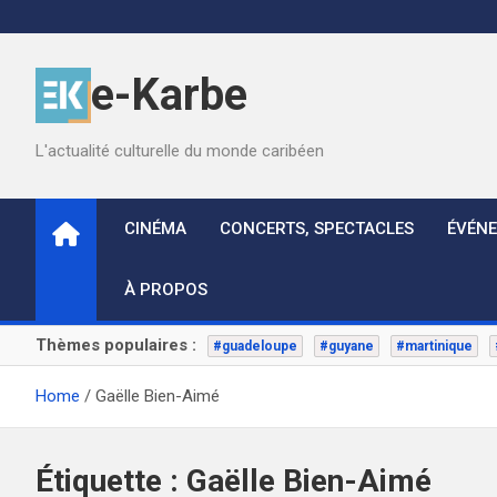
Skip
to
content
e-Karbe
L'actualité culturelle du monde caribéen
CINÉMA
CONCERTS, SPECTACLES
ÉVÉN
À PROPOS
Thèmes populaires :
#guadeloupe
#guyane
#martinique
Home
Gaëlle Bien-Aimé
Étiquette :
Gaëlle Bien-Aimé