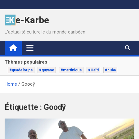
Skip
to
e-Karbe
content
L'actualité culturelle du monde caribéen
Thèmes populaires :
#guadeloupe
#guyane
#martinique
#Haïti
#cuba
Home
Goodÿ
Étiquette :
Goodÿ