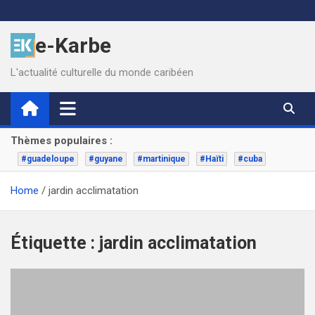
Skip
to
e-Karbe
content
L'actualité culturelle du monde caribéen
Thèmes populaires :
#guadeloupe
#guyane
#martinique
#Haïti
#cuba
Home
jardin acclimatation
Étiquette :
jardin acclimatation