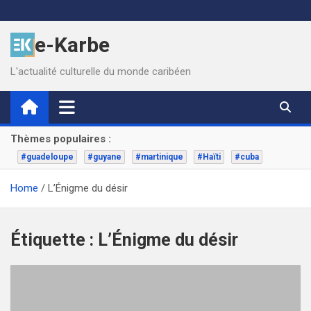
Skip
to
e-Karbe
content
L'actualité culturelle du monde caribéen
Thèmes populaires :
#guadeloupe
#guyane
#martinique
#Haïti
#cuba
Home
L’Énigme du désir
Étiquette :
L’Énigme du désir