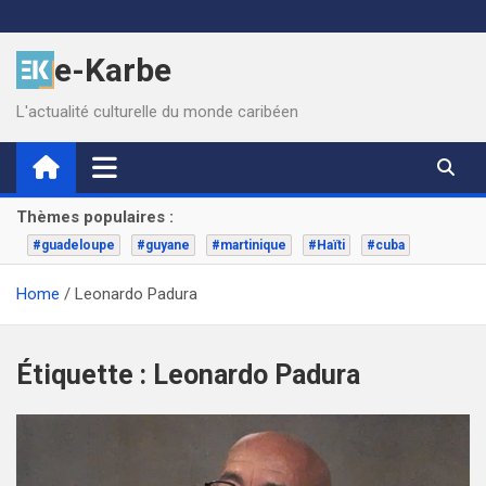
Skip
to
e-Karbe
content
L'actualité culturelle du monde caribéen
Thèmes populaires :
#guadeloupe
#guyane
#martinique
#Haïti
#cuba
Home
Leonardo Padura
Étiquette :
Leonardo Padura