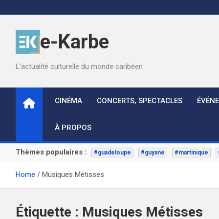
Skip
to
content
e-Karbe
L'actualité culturelle du monde caribéen
CINÉMA
CONCERTS, SPECTACLES
ÉVÉN
À PROPOS
Thèmes populaires :
#guadeloupe
#guyane
#martinique
Home
Musiques Métisses
Étiquette :
Musiques Métisses