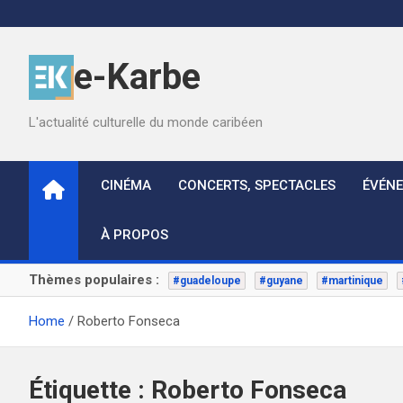
Skip
to
content
e-Karbe
L'actualité culturelle du monde caribéen
CINÉMA
CONCERTS, SPECTACLES
ÉVÉN
À PROPOS
Thèmes populaires :
#guadeloupe
#guyane
#martinique
Home
Roberto Fonseca
Étiquette :
Roberto Fonseca