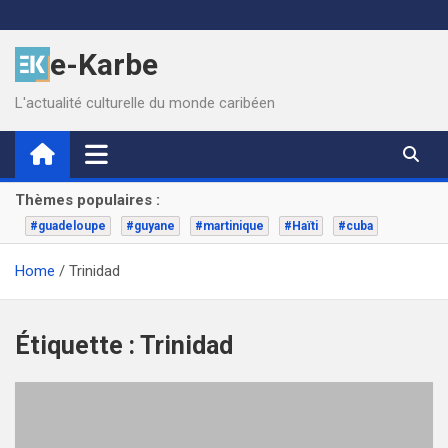
Skip
to
e-Karbe
content
L'actualité culturelle du monde caribéen
Thèmes populaires :
#guadeloupe
#guyane
#martinique
#Haïti
#cuba
Home
Trinidad
Étiquette :
Trinidad