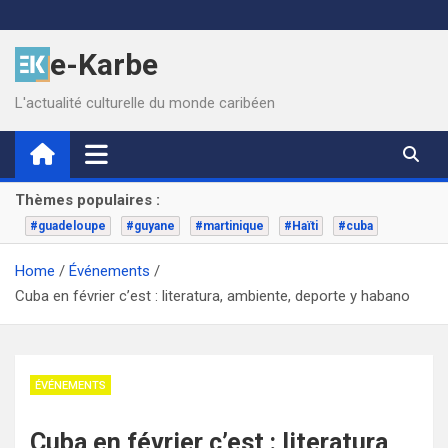
Skip
to
e-Karbe
content
L'actualité culturelle du monde caribéen
Thèmes populaires :
#guadeloupe
#guyane
#martinique
#Haïti
#cuba
Home
Événements
Cuba en février c’est : literatura, ambiente, deporte y habano
ÉVÉNEMENTS
Cuba en février c’est : literatura,