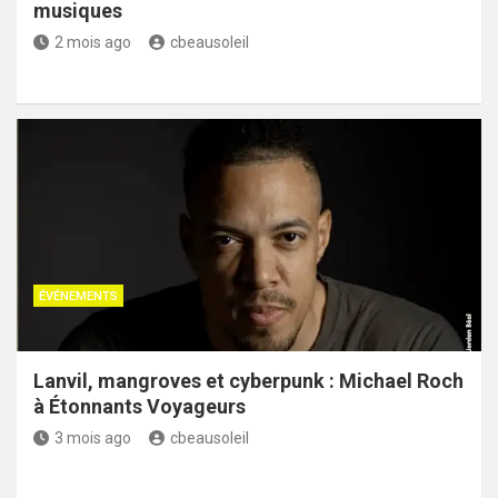
musiques
2 mois ago
cbeausoleil
ÉVÉNEMENTS
Lanvil, mangroves et cyberpunk : Michael Roch
à Étonnants Voyageurs
3 mois ago
cbeausoleil