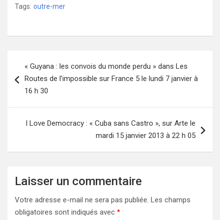
Tags:
outre-mer
Navigation
« Guyana : les convois du monde perdu » dans Les
de
Routes de l’impossible sur France 5 le lundi 7 janvier à
l’article
16 h 30
I Love Democracy : « Cuba sans Castro », sur Arte le
mardi 15 janvier 2013 à 22 h 05
Laisser un commentaire
Votre adresse e-mail ne sera pas publiée.
Les champs
obligatoires sont indiqués avec
*