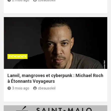
2 mois ago
cbeausoleil
ÉVÉNEMENTS
Lanvil, mangroves et cyberpunk : Michael Roch
à Étonnants Voyageurs
3 mois ago
cbeausoleil