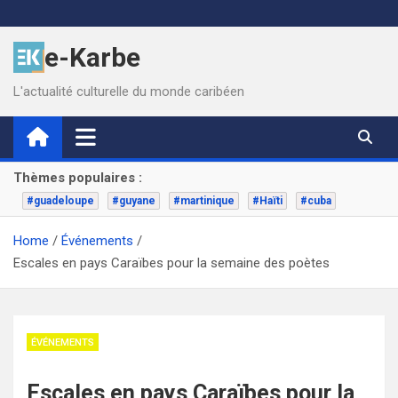
Skip
to
e-Karbe
content
L'actualité culturelle du monde caribéen
Thèmes populaires :
#guadeloupe
#guyane
#martinique
#Haïti
#cuba
Home
Événements
Escales en pays Caraïbes pour la semaine des poètes
ÉVÉNEMENTS
Escales en pays Caraïbes pour la