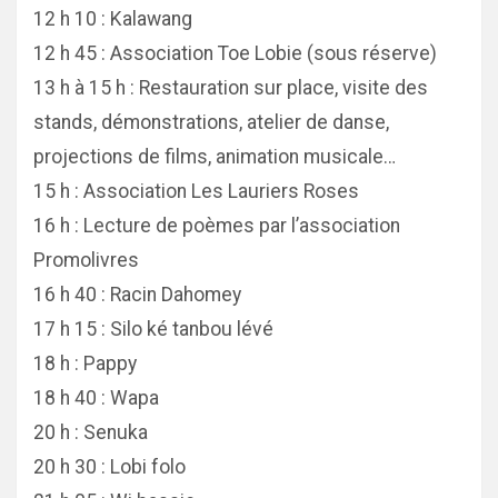
12 h 10 : Kalawang
12 h 45 : Association Toe Lobie (sous réserve)
13 h à 15 h : Restauration sur place, visite des
stands, démonstrations, atelier de danse,
projections de films, animation musicale…
15 h : Association Les Lauriers Roses
16 h : Lecture de poèmes par l’association
Promolivres
16 h 40 : Racin Dahomey
17 h 15 : Silo ké tanbou lévé
18 h : Pappy
18 h 40 : Wapa
20 h : Senuka
20 h 30 : Lobi folo