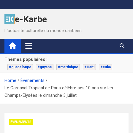
Skip
to
e-Karbe
content
L'actualité culturelle du monde caribéen
Thèmes populaires :
#guadeloupe
#guyane
#martinique
#Haïti
#cuba
Home
Événements
Le Carnaval Tropical de Paris célèbre ses 10 ans sur les
Champs-Élysées le dimanche 3 juillet
ÉVÉNEMENTS