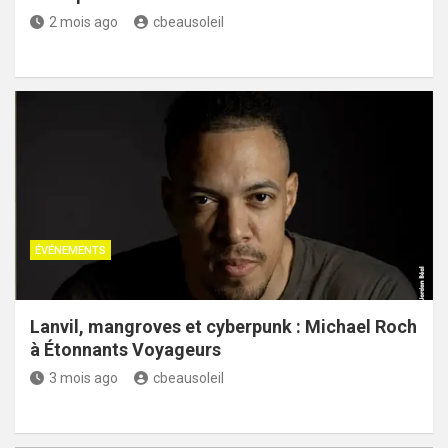
2 mois ago
cbeausoleil
ÉVÉNEMENTS
Lanvil, mangroves et cyberpunk : Michael Roch
à Étonnants Voyageurs
3 mois ago
cbeausoleil