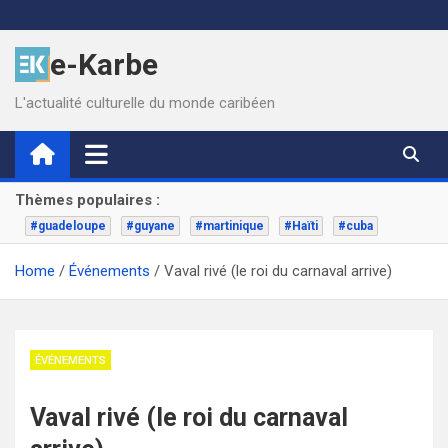
Skip
to
e-Karbe
content
L'actualité culturelle du monde caribéen
Thèmes populaires :
#guadeloupe
#guyane
#martinique
#Haïti
#cuba
Home
Événements
Vaval rivé (le roi du carnaval arrive)
ÉVÉNEMENTS
Vaval rivé (le roi du carnaval