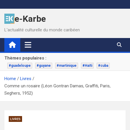
Skip
to
e-Karbe
content
L'actualité culturelle du monde caribéen
Thèmes populaires :
#guadeloupe
#guyane
#martinique
#Haïti
#cuba
Home
Livres
Comme un rosaire (Léon Gontran Damas, Graffiti, Paris,
Seghers, 1952)
LIVRES