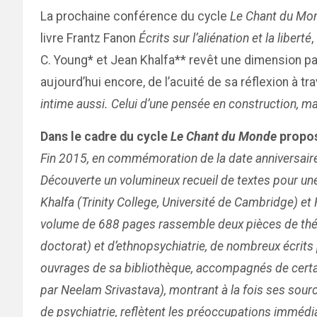
La prochaine conférence du cycle
Le Chant du Mo
livre Frantz Fanon
Écrits sur l’aliénation et la liberté
,
C. Young* et Jean Khalfa** revêt une dimension pa
aujourd’hui encore, de l’acuité de sa réflexion à t
intime aussi. Celui d’une pensée en construction, m
Dans le cadre du cycle
Le Chant du Monde
propos
Fin 2015, en commémoration de la date anniversaire de
Découverte un volumineux recueil de textes pour un
Khalfa (Trinity College, Université de Cambridge) et Ro
volume de 688 pages rassemble deux pièces de théâtr
doctorat) et d’ethnopsychiatrie, de nombreux écrits
ouvrages de sa bibliothèque, accompagnés de certain
par Neelam Srivastava), montrant à la fois ses sourc
de psychiatrie, reflètent les préoccupations immédia