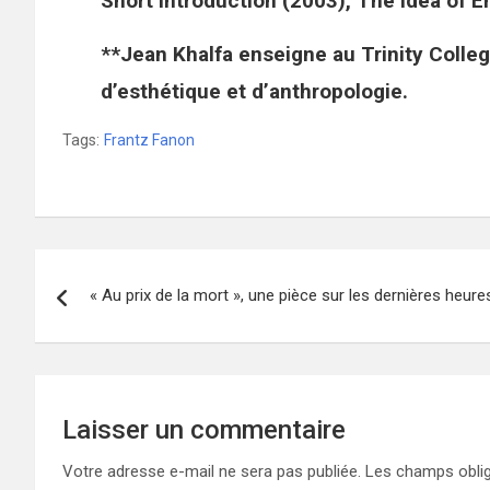
Short Introduction (2003), The Idea of E
**Jean Khalfa enseigne au Trinity College
d’esthétique et d’anthropologie.
Tags:
Frantz Fanon
Navigation
« Au prix de la mort », une pièce sur les dernières heure
de
l’article
Laisser un commentaire
Votre adresse e-mail ne sera pas publiée.
Les champs oblig