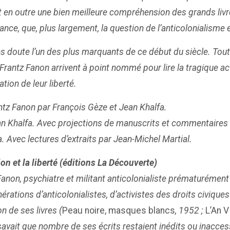
nt en outre une bien meilleure compréhension des grands livr
dance, que, plus largement, la question de l’anticolonialism
sans doute l’un des plus marquants de ce début du siècle. Tou
Frantz Fanon arrivent à point nommé pour lire la tragique a
tion de leur liberté.
antz Fanon par François Gèze et Jean Khalfa.
n Khalfa. Avec projections de manuscrits et commentaires de
. Avec lectures d’extraits par Jean-Michel Martial.
tion et la liberté (éditions La Découverte)
anon, psychiatre et militant anticolonialiste prématurément
érations d’anticolonialistes, d’activistes des droits civique
n de ses livres (
Peau noire, masques blancs
, 1952 ;
L’An V
savait que nombre de ses écrits restaient inédits ou inaccess