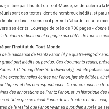
nde,
initiée par l’Institut du Tout-Monde, se déroulera à la
 réunissant des textes, dont de nombreux inédits, et paru 
rticulière dans le sens où il permet d’aborder encore mie
ravers ses écrits. L’ouvrage de près de 700 pages
« donne à
ais toujours radicalement engagée aux côtés de tous les colo
é par l’Institut du Tout-Monde
 la naissance de Frantz Fanon (il y a quatre-vingt-dix ans, e
e grand part inédits ou perdus. Ces documents réunis, pré
bert J. C. Young (New York University), ont été publiés sous le
e exceptionnelles écrites par Fanon, jamais éditées, ainsi
 politiques, et des correspondances. On notera aussi un for
es des annotations de Frantz Fanon, et un historique des éd
es et l’idée que se faisait Fanon de la structure et des usa
tes de la réalité que Fanon vivait au quotidien auprès de ses