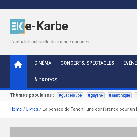
Skip
to
content
e-Karbe
L'actualité culturelle du monde caribéen
CINÉMA
CONCERTS, SPECTACLES
ÉVÉN
À PROPOS
Thèmes populaires :
#guadeloupe
#guyane
#martinique
Home
Livres
La pensée de Fanon : une conférence pour un 