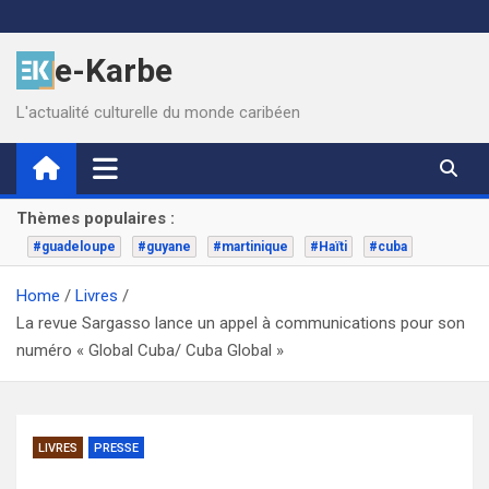
Skip
to
e-Karbe
content
L'actualité culturelle du monde caribéen
Thèmes populaires :
#guadeloupe
#guyane
#martinique
#Haïti
#cuba
Home
Livres
La revue Sargasso lance un appel à communications pour son
numéro « Global Cuba/ Cuba Global »
LIVRES
PRESSE