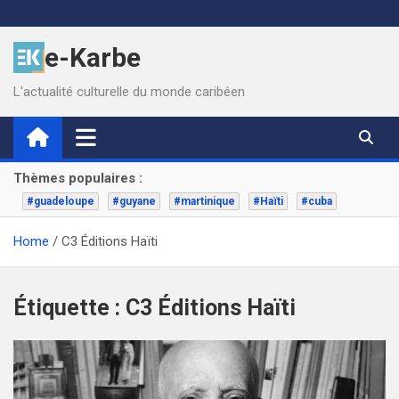
Skip
to
e-Karbe
content
L'actualité culturelle du monde caribéen
Thèmes populaires :
#guadeloupe
#guyane
#martinique
#Haïti
#cuba
Home
C3 Éditions Haïti
Étiquette :
C3 Éditions Haïti