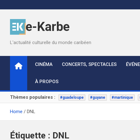
Skip
to
content
e-Karbe
L'actualité culturelle du monde caribéen
CINÉMA
CONCERTS, SPECTACLES
ÉVÉN
À PROPOS
Thèmes populaires :
#guadeloupe
#guyane
#martinique
Home
DNL
Étiquette :
DNL