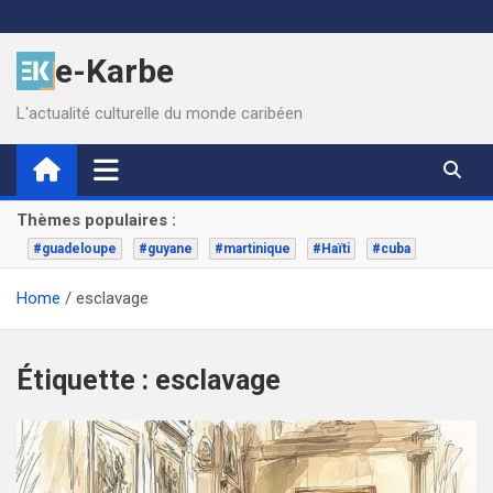
Skip
to
e-Karbe
content
L'actualité culturelle du monde caribéen
Thèmes populaires :
#guadeloupe
#guyane
#martinique
#Haïti
#cuba
Home
esclavage
Étiquette :
esclavage