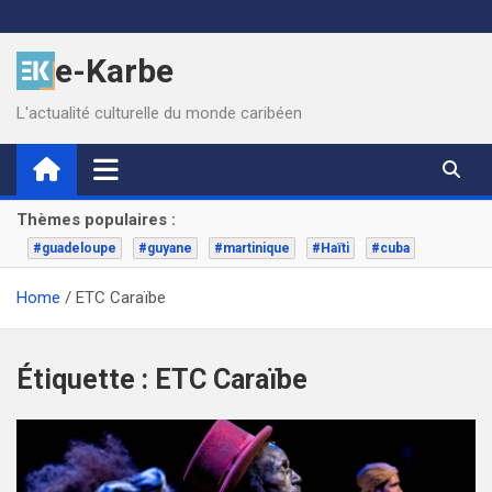
Skip
to
e-Karbe
content
L'actualité culturelle du monde caribéen
Thèmes populaires :
#guadeloupe
#guyane
#martinique
#Haïti
#cuba
Home
ETC Caraïbe
Étiquette :
ETC Caraïbe