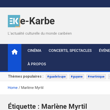
Skip
to
content
e-Karbe
L'actualité culturelle du monde caribéen
CINÉMA
CONCERTS, SPECTACLES
ÉVÉN
À PROPOS
Thèmes populaires :
#guadeloupe
#guyane
#martinique
Home
Marlène Myrtil
Étiquette :
Marlène Myrtil