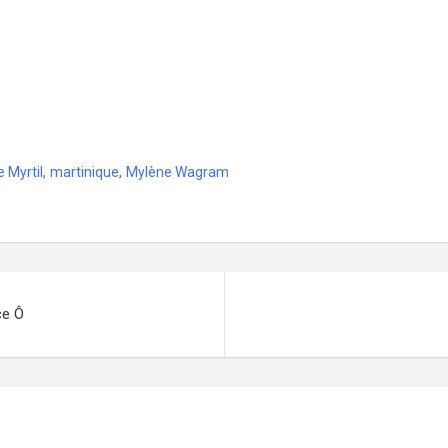
 Myrtil
,
martinique
,
Mylène Wagram
ce Ô