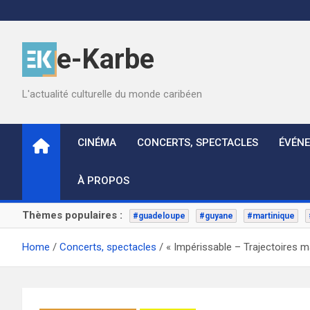
Skip
to
content
e-Karbe
L'actualité culturelle du monde caribéen
CINÉMA
CONCERTS, SPECTACLES
ÉVÉN
À PROPOS
Thèmes populaires :
#guadeloupe
#guyane
#martinique
Home
Concerts, spectacles
« Impérissable – Trajectoires 