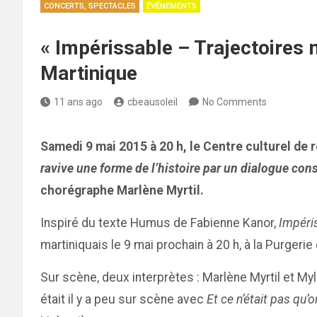
CONCERTS, SPECTACLES
ÉVÉNEMENTS
« Impérissable – Trajectoires
Martinique
11 ans ago
cbeausoleil
No Comments
Samedi 9 mai 2015 à 20 h, le Centre culturel d
ravive une forme de l’histoire par un dialogue const
chorégraphe Marlène Myrtil.
Inspiré du texte Humus de Fabienne Kanor,
Impéri
martiniquais le 9 mai prochain à 20 h, à la Purger
Sur scène, deux interprètes : Marlène Myrtil et 
était il y a peu sur scène avec
Et ce n’était pas qu’o