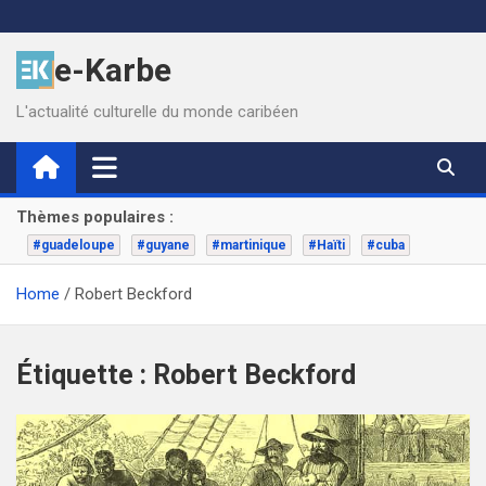
Skip
to
e-Karbe
content
L'actualité culturelle du monde caribéen
Thèmes populaires :
#guadeloupe
#guyane
#martinique
#Haïti
#cuba
Home
Robert Beckford
Étiquette :
Robert Beckford