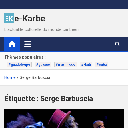
Skip
to
e-Karbe
content
L'actualité culturelle du monde caribéen
Thèmes populaires :
#guadeloupe
#guyane
#martinique
#Haïti
#cuba
Home
Serge Barbuscia
Étiquette :
Serge Barbuscia