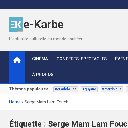
Skip
to
content
e-Karbe
L'actualité culturelle du monde caribéen
CINÉMA
CONCERTS, SPECTACLES
ÉVÉN
À PROPOS
Thèmes populaires :
#guadeloupe
#guyane
#martinique
Home
Serge Mam Lam Fouck
Étiquette :
Serge Mam Lam Fouc