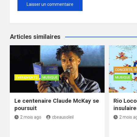
Articles similaires
CONCERTS, S
ÉVÉNEMENTS
MUSIQUE
MUSIQUE
Le centenaire Claude McKay se
Rio Loco
poursuit
insulair
2 mois ago
cbeausoleil
2 mois a