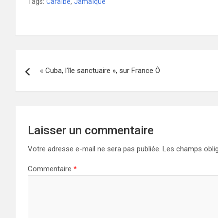
Tags:
Caraïbe
,
Jamaïque
Navigation
« Cuba, l’île sanctuaire », sur France Ô
de
l’article
Laisser un commentaire
Votre adresse e-mail ne sera pas publiée.
Les champs oblig
Commentaire
*