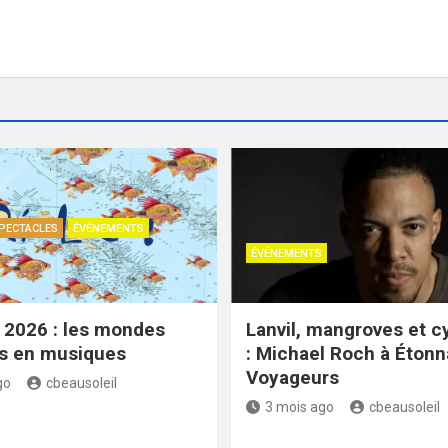
PECTACLES
ÉVÉNEMENTS
ÉVÉNEMENTS
 2026 : les mondes
Lanvil, mangroves et 
es en musiques
: Michael Roch à Étonn
Voyageurs
go
cbeausoleil
3 mois ago
cbeausoleil