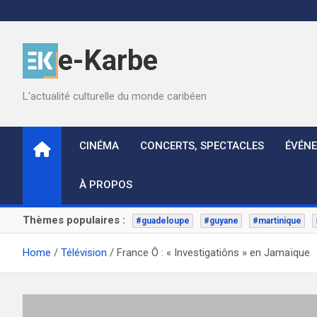
Skip
to
content
e-Karbe
L'actualité culturelle du monde caribéen
CINÉMA
CONCERTS, SPECTACLES
ÉVÉN
À PROPOS
Thèmes populaires :
#guadeloupe
#guyane
#martinique
Home
Télévision
France Ô : « Investigatiôns » en Jamaïque