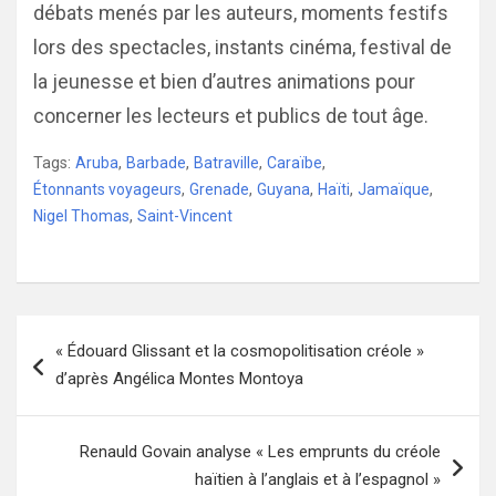
débats menés par les auteurs, moments festifs
lors des spectacles, instants cinéma, festival de
la jeunesse et bien d’autres animations pour
concerner les lecteurs et publics de tout âge.
Tags:
Aruba
,
Barbade
,
Batraville
,
Caraïbe
,
Étonnants voyageurs
,
Grenade
,
Guyana
,
Haïti
,
Jamaïque
,
Nigel Thomas
,
Saint-Vincent
Navigation
« Édouard Glissant et la cosmopolitisation créole »
de
d’après Angélica Montes Montoya
l’article
Renauld Govain analyse « Les emprunts du créole
haïtien à l’anglais et à l’espagnol »