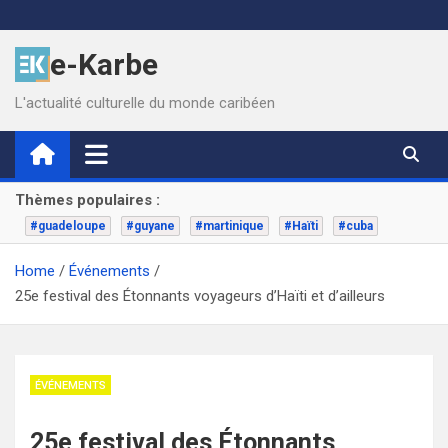
Skip
to
e-Karbe
content
L'actualité culturelle du monde caribéen
Thèmes populaires :
#guadeloupe
#guyane
#martinique
#Haïti
#cuba
Home
Événements
25e festival des Étonnants voyageurs d’Haïti et d’ailleurs
ÉVÉNEMENTS
25e festival des Étonnants