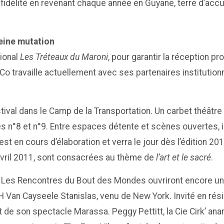
 fidélité en revenant chaque année en Guyane, terre d’acc
leine mutation
ional
Les Tréteaux du Maroni
, pour garantir la réception p
Co travaille actuellement avec ses partenaires institutionn
stival dans le Camp de la Transportation. Un carbet théâtr
s n°8 et n°9. Entre espaces détente et scènes ouvertes, il
est en cours d’élaboration et verra le jour dès l’édition 20
vril 2011, sont consacrées au thème de
l’art et le sacré
.
i, Les Rencontres du Bout des Mondes ouvriront encore une
an Cayseele Stanislas, venu de New York. Invité en réside
let de son spectacle Marassa. Peggy Pettitt, la Cie Cirk’ a