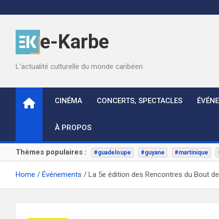
Skip
to
content
e-Karbe
L'actualité culturelle du monde caribéen
CINÉMA
CONCERTS, SPECTACLES
ÉVÉN
À PROPOS
Thèmes populaires :
#guadeloupe
#guyane
#martinique
Home
Événements
La 5e édition des Rencontres du Bout de