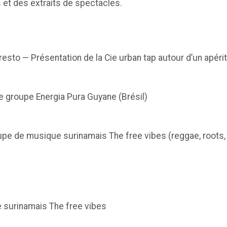
s et des extraits de spectacles.
to — Présentation de la Cie urban tap autour d’un apériti
le groupe Energia Pura Guyane (Brésil)
upe de musique surinamais The free vibes (reggae, roots,
pe surinamais The free vibes