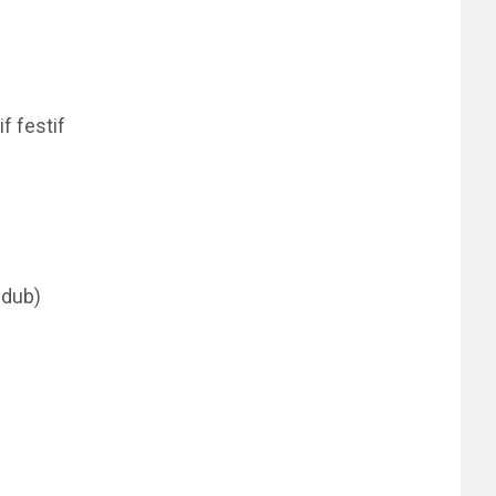
f festif
 dub)