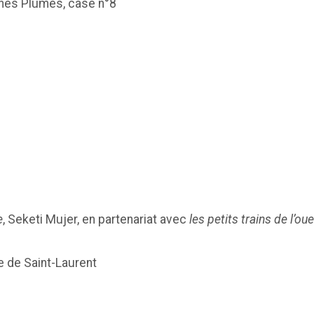
unes Plumes, case n°8
e
, Seketi Mujer, en partenariat avec
les petits trains de l’ou
se de Saint-Laurent