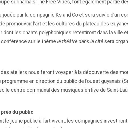
oupe surinamais The Free Vibes, font également partie des
a jouée par la compagnie Ks and Co et sera suivie d’un con
et de promouvoir l’art et les cultures du plateau des Guya
ont les chants polyphoniques retentiront dans la ville et d
ne conférence sur le thème
le théâtre dans la cité
sera organ
t des ateliers nous feront voyager à la découverte des 
au programme en direction du public de l’ouest guyanais (Sa
avec le centre communal des musiques en live de Saint-Laur
 près du public
nt le jeune public à l’art vivant, les compagnies investiro