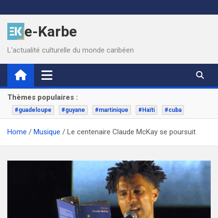
Skip
to
e-Karbe
content
L'actualité culturelle du monde caribéen
Thèmes populaires :
#guadeloupe
#guyane
#martinique
#Haïti
#cuba
Home
Musique
Le centenaire Claude McKay se poursuit