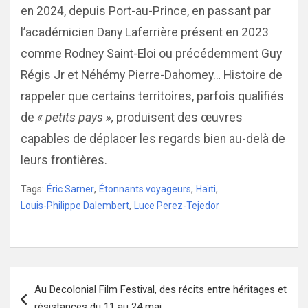
en 2024, depuis Port-au-Prince, en passant par
l’académicien Dany Laferrière présent en 2023
comme Rodney Saint-Eloi ou précédemment Guy
Régis Jr et Néhémy Pierre-Dahomey… Histoire de
rappeler que certains territoires, parfois qualifiés
de
« petits pays »,
produisent des œuvres
capables de déplacer les regards bien au-delà de
leurs frontières.
Tags:
Éric Sarner
,
Étonnants voyageurs
,
Haïti
,
Louis-Philippe Dalembert
,
Luce Perez-Tejedor
Navigation
Au Decolonial Film Festival, des récits entre héritages et
de
résistances du 11 au 24 mai