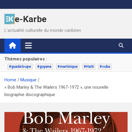
Skip
to
e-Karbe
content
L'actualité culturelle du monde caribéen
Thèmes populaires :
#guadeloupe
#guyane
#martinique
#Haïti
#cuba
Home
Musique
« Bob Marley & The Wailers 1967-1972 », une nouvelle
biographie discographique