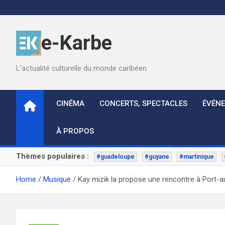
Skip
to
content
e-Karbe
L'actualité culturelle du monde caribéen
CINÉMA
CONCERTS, SPECTACLES
ÉVÉN
À PROPOS
Thèmes populaires :
#guadeloupe
#guyane
#martinique
Home
Musique
Kay mizik la propose une rencontre à Port-a