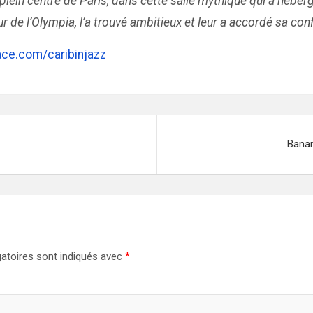
lein centre de Paris, dans cette salle mythique qui a héber
 de l’Olympia, l’a trouvé ambitieux et leur a accordé sa conf
ce.com/caribinjazz
Banan
atoires sont indiqués avec
*