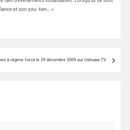
gé tant d’événements inoubliables. Lorsqu’ils se sont
iance et son sou- tien… »
es à régime forcé le 29 décembre 2009 sur Ushuaia TV