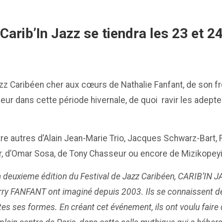
 Carib’In Jazz se tiendra les 23 et 2
z Caribéen cher aux cœurs de Nathalie Fanfant, de son frèr
leur dans cette période hivernale, de quoi ravir les adep
autres d’Alain Jean-Marie Trio, Jacques Schwarz-Bart, Fal
or, d’Omar Sosa, de Tony Chasseur ou encore de Mizikopeyi 
la deuxieme édition du Festival de Jazz Caribéen, CARIB’IN JA
erry FANFANT ont imaginé depuis 2003. Ils se connaissent de
 ses formes. En créant cet événement, ils ont voulu faire d