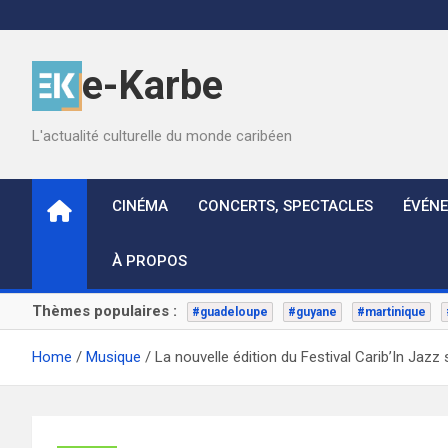
Skip
to
content
e-Karbe
L'actualité culturelle du monde caribéen
CINÉMA
CONCERTS, SPECTACLES
ÉVÉN
À PROPOS
Thèmes populaires :
#guadeloupe
#guyane
#martinique
Home
Musique
La nouvelle édition du Festival Carib’In Jazz 