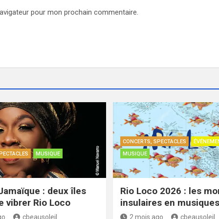
navigateur pour mon prochain commentaire.
CONCERTS, SPECTACLES
ÉVÉNEME
PECTACLES
MUSIQUE
MUSIQUE
Jamaïque : deux îles
Rio Loco 2026 : les m
e vibrer Rio Loco
insulaires en musique
go
cbeausoleil
2 mois ago
cbeausoleil