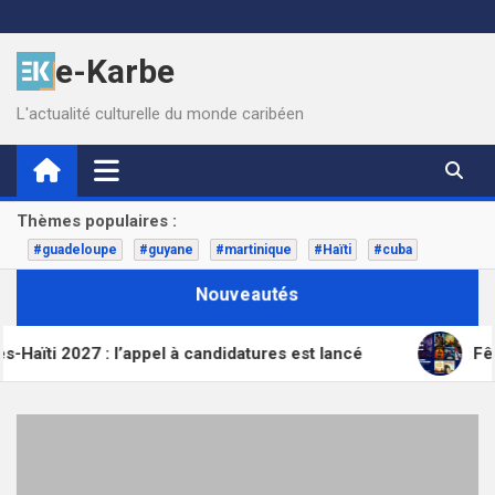
Skip
to
e-Karbe
content
L'actualité culturelle du monde caribéen
Thèmes populaires :
#guadeloupe
#guyane
#martinique
#Haïti
#cuba
Nouveautés
Haïti 2027 : l’appel à candidatures est lancé
Fête