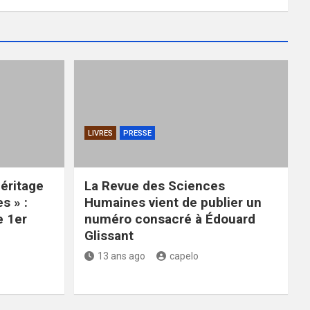
LIVRES
PRESSE
héritage
La Revue des Sciences
s » :
Humaines vient de publier un
e 1er
numéro consacré à Édouard
Glissant
13 ans ago
capelo