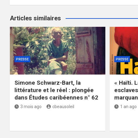
Articles similaires
PRESSE
PRESSE
Simone Schwarz-Bart, la
« Haïti. 
littérature et le réel : plongée
esclaves
dans Études caribéennes n° 62
marquant
3 mois ago
cbeausoleil
1 an ago