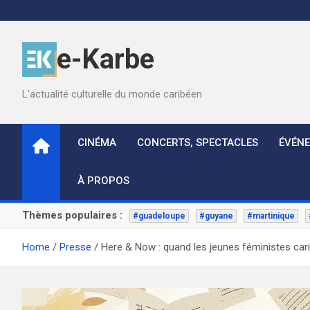
Skip
to
content
e-Karbe
L'actualité culturelle du monde caribéen
CINÉMA
CONCERTS, SPECTACLES
ÉVÉN
À PROPOS
Thèmes populaires :
#guadeloupe
#guyane
#martinique
Home
Presse
Here & Now : quand les jeunes féministes cari