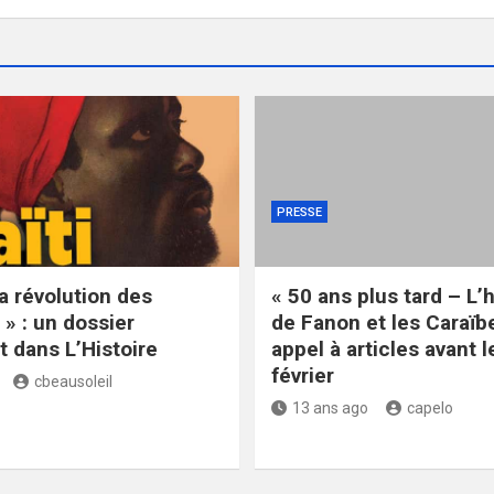
PRESSE
La révolution des
« 50 ans plus tard – L’
 » : un dossier
de Fanon et les Caraïbe
 dans L’Histoire
appel à articles avant l
février
cbeausoleil
13 ans ago
capelo