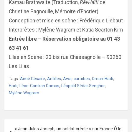
Kamau Brathwaite (Traduction,
RêvHaïti
de
Christine Pagnoulle, Mémoire d’Encrier)
Conception et mise en scène : Frédérique Liebaut
Interprètes : Mylène Wagram et Katia Scarton Kim
Entrée libre – Réservation obligatoire au 01 43
63 41 61
Lilas en Scène : 23 bis rue Chassagnolle – 93260
Les Lilas
Tags:
Aimé Césaire
,
Antilles
,
Awa
,
caraïbes
,
DreamHaïti
,
Haïti
,
Léon-Gontran Damas
,
Léopold Sédar Senghor
,
Mylène Wagram
Navigation
« Jean Jules Joseph, un soldat créole » sur France Ô le