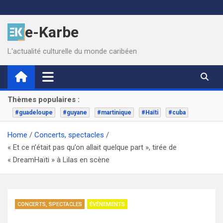
Skip
to
e-Karbe
content
L'actualité culturelle du monde caribéen
Thèmes populaires :
#guadeloupe
#guyane
#martinique
#Haïti
#cuba
Home
Concerts, spectacles
« Et ce n’était pas qu’on allait quelque part », tirée de
« DreamHaïti » à Lilas en scène
CONCERTS, SPECTACLES
ÉVÉNEMENTS