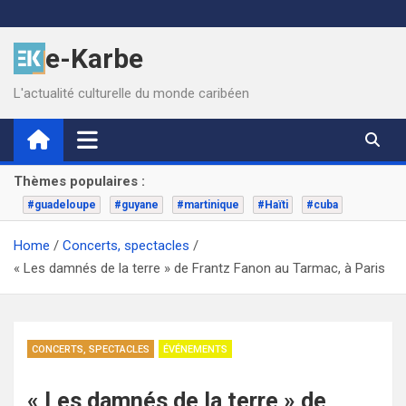
Skip
to
e-Karbe
content
L'actualité culturelle du monde caribéen
Thèmes populaires :
#guadeloupe
#guyane
#martinique
#Haïti
#cuba
Home
Concerts, spectacles
« Les damnés de la terre » de Frantz Fanon au Tarmac, à Paris
CONCERTS, SPECTACLES
ÉVÉNEMENTS
« Les damnés de la terre » de