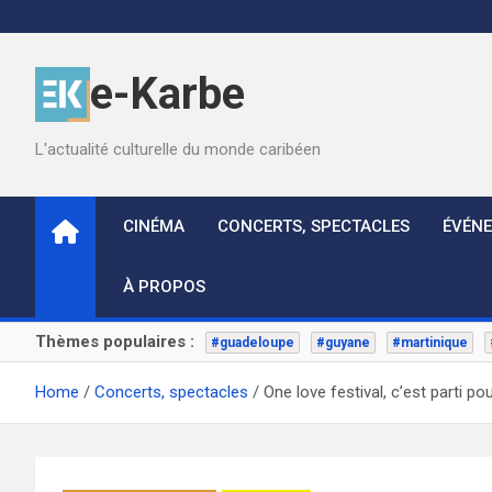
Skip
to
content
e-Karbe
L'actualité culturelle du monde caribéen
CINÉMA
CONCERTS, SPECTACLES
ÉVÉN
À PROPOS
Thèmes populaires :
#guadeloupe
#guyane
#martinique
Home
Concerts, spectacles
One love festival, c’est parti pou