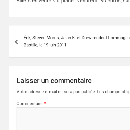
Billets en vente sur place : vendredi : 30 euros, s
Navigation
Érik, Steven Morris, Jaian K. et Drew rendent hommage à
de
Bastille, le 19 juin 2011
l’article
Laisser un commentaire
Votre adresse e-mail ne sera pas publiée.
Les champs oblig
Commentaire
*