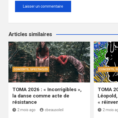
Articles similaires
CONCERTS, SPECTACLES
CONCERTS, S
TOMA 2026 : « Incorrigibles »,
TOMA 20
la danse comme acte de
Léopold, 
résistance
« réinven
2 mois ago
cbeausoleil
2 mois a