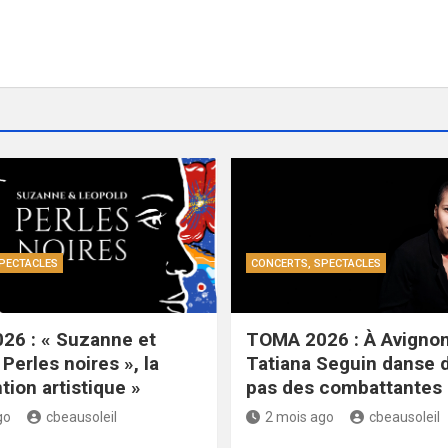
PECTACLES
CONCERTS, SPECTACLES
26 : « Suzanne et
TOMA 2026 : À Avignon
Perles noires », la
Tatiana Seguin danse 
tion artistique »
pas des combattantes
go
cbeausoleil
2 mois ago
cbeausoleil