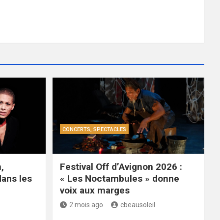
CONCERTS, SPECTACLES
,
Festival Off d’Avignon 2026 :
dans les
« Les Noctambules » donne
voix aux marges
2 mois ago
cbeausoleil