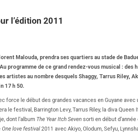
our l’édition 2011
 Florent Malouda, prendra ses quartiers au stade de Badu
. Au programme de ce grand rendez-vous musical : des 
s artistes au nombre desquels Shaggy, Tarrus Riley, A
in 17 h 50.
c force le début des grandes vacances en Guyane avec un 
ra le festival, Barrington Levy, Tarrus Riley, la diva Queen
e, dont l’album
The Year Itch Seven
sorti en début d’année 
e
One love festival
2011 avec Akiyo, Olodum, Sefyu, Lynnsha