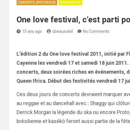
CONCERTS, SPECTACLES
ÉVÉNEMENTS
One love festival, c’est parti p
15 ans ago
cbeausoleil
No Comments
L’édition 2 du One love festival 2011, initié par
Cayenne les vendredi 17 et samedi 18 juin 2011
concerts, deux soirées riches en événements, de
Queen Ifrica. Début des festivités vendredi 17 ju
Ces deux jours de concerts devraient marquer ave
au reggae et au dancehall avec : Shaggy qui clôture
Derrick Morgan la légende du ska ou encore Protoj
brésilienne et kasékò feront aussi partie de la fêt