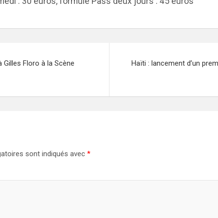
amedi : 30 euros, formule Pass deux jours : 45 euros
 Gilles Floro à la Scène
Haïti : lancement d’un premi
atoires sont indiqués avec
*