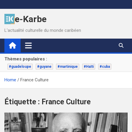
Skip
to
e-Karbe
content
L'actualité culturelle du monde caribéen
Thèmes populaires :
#guadeloupe
#guyane
#martinique
#Haïti
#cuba
Home
France Culture
Étiquette :
France Culture