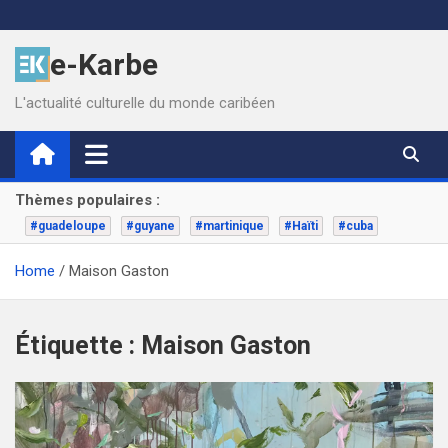
Skip
to
e-Karbe
content
L'actualité culturelle du monde caribéen
Thèmes populaires :
#guadeloupe
#guyane
#martinique
#Haïti
#cuba
Home
Maison Gaston
Étiquette :
Maison Gaston