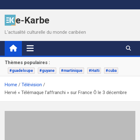
Skip
to
e-Karbe
content
L'actualité culturelle du monde caribéen
Thèmes populaires :
#guadeloupe
#guyane
#martinique
#Haïti
#cuba
Home
Télévision
Hervé « Télémaque l’affranchi » sur France Ô le 3 décembre